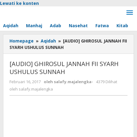
Lewati ke konten
Aqidah
Manhaj
Adab
Nasehat
Fatwa
Kitab
Homepage
»
Aqidah
»
[AUDIO] GHIROSUL JANNAH FII
SYARH USHULUS SUNNAH
[AUDIO] GHIROSUL JANNAH FII SYARH
USHULUS SUNNAH
Februari 16, 2017
oleh
salafy.majalengka
-
4379 Dilihat
oleh
salafy.majalengka