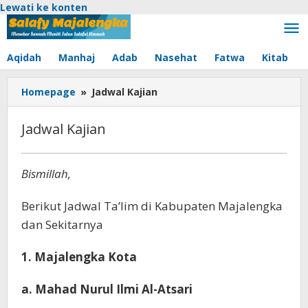
Lewati ke konten
Aqidah
Manhaj
Adab
Nasehat
Fatwa
Kitab
Homepage
»
Jadwal Kajian
Jadwal Kajian
April
Bismillah,
11,
2017
oleh
Berikut Jadwal Ta’lim di Kabupaten Majalengka
admin
dan Sekitarnya
1. Majalengka Kota
a. Mahad Nurul Ilmi Al-Atsari