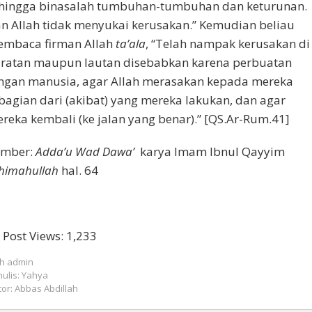
hingga binasalah tumbuhan-tumbuhan dan keturunan.
n Allah tidak menyukai kerusakan.” Kemudian beliau
mbaca firman Allah
ta’ala
, “Telah nampak kerusakan di
ratan maupun lautan disebabkan karena perbuatan
ngan manusia, agar Allah merasakan kepada mereka
bagian dari (akibat) yang mereka lakukan, dan agar
reka kembali (ke jalan yang benar).” [QS.Ar-Rum.41]
umber:
Adda’u Wad Dawa’
karya Imam Ibnul Qayyim
himahullah
hal. 64
Post Views:
1,233
eh
admin
ulis: Yahya
tor: Abbas Abdillah