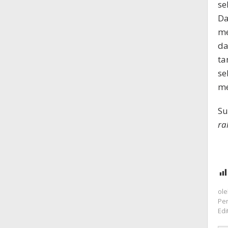
se
Da
me
da
ta
se
me
S
ra
ol
Pen
Edi