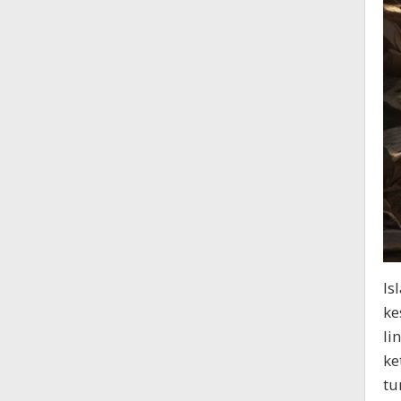
Is
ke
li
ke
tu