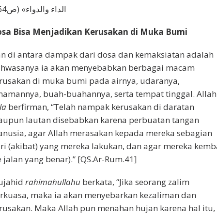
«الداء والدواء» (ص64)
sa Bisa Menjadikan Kerusakan di Muka Bumi
n di antara dampak dari dosa dan kemaksiatan adalah
hwasanya ia akan menyebabkan berbagai macam
rusakan di muka bumi pada airnya, udaranya,
namannya, buah-buahannya, serta tempat tinggal. Allah
’la
berfirman, “Telah nampak kerusakan di daratan
upun lautan disebabkan karena perbuatan tangan
nusia, agar Allah merasakan kepada mereka sebagian
ri (akibat) yang mereka lakukan, dan agar mereka kemb
e jalan yang benar).” [QS.Ar-Rum.41]
ujahid
rahimahullahu
berkata, “Jika seorang zalim
rkuasa, maka ia akan menyebarkan kezaliman dan
rusakan. Maka Allah pun menahan hujan karena hal itu,