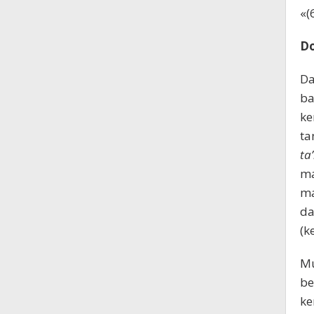
Do
Da
ba
ke
ta
ta
ma
ma
da
(k
M
be
ke