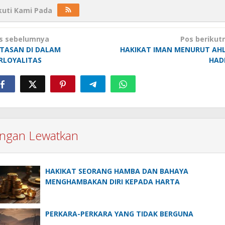
kuti Kami Pada
avigasi
s sebelumnya
Pos berikut
os
TASAN DI DALAM
HAKIKAT IMAN MENURUT AH
RLOYALITAS
HAD
angan Lewatkan
HAKIKAT SEORANG HAMBA DAN BAHAYA
MENGHAMBAKAN DIRI KEPADA HARTA
PERKARA-PERKARA YANG TIDAK BERGUNA