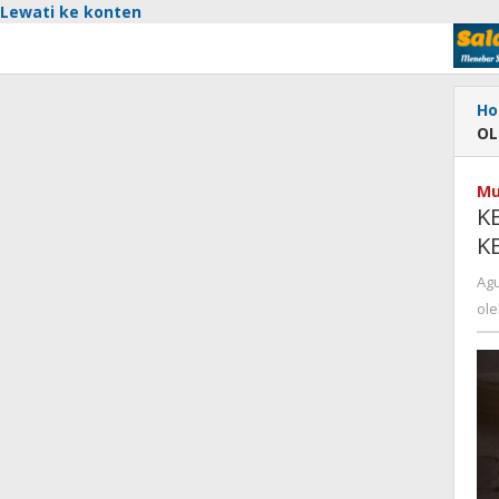
Lewati ke konten
Ho
OL
Mu
K
K
Agu
ol