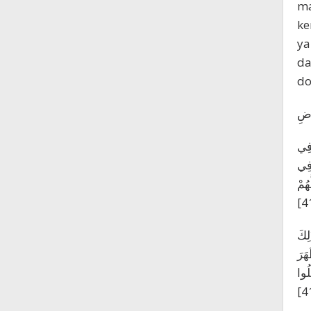
ma
ke
ya
da
do
رْضِ
 فِي
 فِي
هُمْ
لِكَ
هَرَ
لُوا