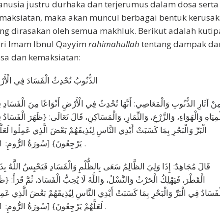
nusia justru durhaka dan terjerumus dalam dosa serta
maksiatan, maka akan muncul berbagai bentuk kerusa
ng dirasakan oleh semua makhluk. Berikut adalah kutip
ri Imam Ibnul Qayyim
rahimahullah
tentang dampak da
sa dan kemaksiatan:
الذُّنُوبُ تُحْدِثُ الْفَسَادَ فِي الْأَ
ِنْ آثَارِ الذُّنُوبِ وَالْمَعَاصِي: أَنَّهَا تُحْدِثُ فِي الْأَرْضِ أَنْوَاعًا مِنَ الْفَسَادِ
ْمِيَاهِ وَالْهَوَاءِ، وَالزَّرْعِ، وَالثِّمَارِ، وَالْمَسَاكِنِ، قَالَ تَعَالَى: {ظَهَرَ الْفَسَادُ
الْبَرِّ وَالْبَحْرِ بِمَا كَسَبَتْ أَيْدِي النَّاسِ لِيُذِيقَهُمْ بَعْضَ الَّذِي عَمِلُوا لَعَلَّ
يَرْجِعُونَ} [سُورَةُ الرُّومِ: 41] .
قَالَ مُجَاهِدٌ: إِذَا وَلِيَ الظَّالِمُ سَعَى بِالظُّلْمِ وَالْفَسَادِ فَيَحْبِسُ اللَّهُ بِذَ
الْقَطْرَ، فَيَهْلِكُ الْحَرْثُ وَالنَّسْلُ، وَاللَّهُ لَا يُحِبُّ الْفَسَادَ، ثُمَّ قَرَأَ: {ظَ
ْفَسَادُ فِي الْبَرِّ وَالْبَحْرِ بِمَا كَسَبَتْ أَيْدِي النَّاسِ لِيُذِيقَهُمْ بَعْضَ الَّذِي عَمِ
لَعَلَّهُمْ يَرْجِعُونَ} [سُورَةُ الرُّومِ: 41] .