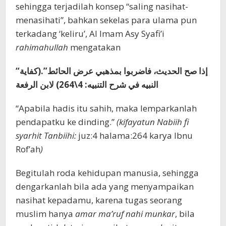
sehingga terjadilah konsep “saling nasihat-
menasihati”, bahkan sekelas para ulama pun
terkadang ‘keliru’, Al Imam Asy Syafi’i
rahimahullah
mengatakan
“‌إذا ‌صح ‌الحديث، ‌فاضربوا ‌بمذهبي ‌عرض ‌الحائط”.(كفاية
النبيه في شرح التنبيه: 4\264) لابن الرفعة
“Apabila hadis itu sahih, maka lemparkanlah
pendapatku ke dinding.”
(kifayatun Nabiih fi
syarhit Tanbiihi:
juz:4 halama:264 karya Ibnu
Rof’ah
)
Begitulah roda kehidupan manusia, sehingga
dengarkanlah bila ada yang menyampaikan
nasihat kepadamu, karena tugas seorang
muslim hanya
amar ma’ruf nahi munkar
, bila