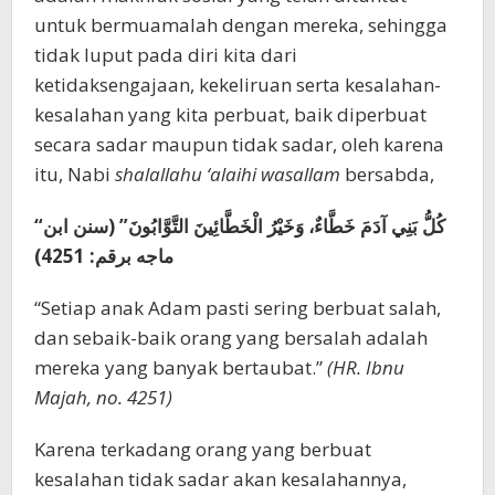
untuk bermuamalah dengan mereka, sehingga
tidak luput pada diri kita dari
ketidaksengajaan, kekeliruan serta kesalahan-
kesalahan yang kita perbuat, baik diperbuat
secara sadar maupun tidak sadar, oleh karena
itu, Nabi
shalallahu ‘alaihi wasallam
bersabda,
“‌كُلُّ ‌بَنِي ‌آدَمَ ‌خَطَّاءٌ، وَخَيْرُ الْخَطَّائِينَ التَّوَّابُونَ” (سنن ابن
ماجه برقم: 4251)
“Setiap anak Adam pasti sering berbuat salah,
dan sebaik-baik orang yang bersalah adalah
mereka yang banyak bertaubat.”
(HR. Ibnu
Majah, no. 4251)
Karena terkadang orang yang berbuat
kesalahan tidak sadar akan kesalahannya,