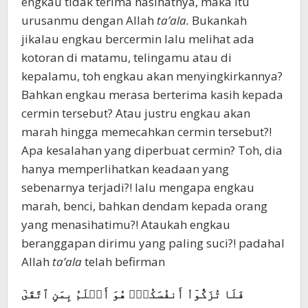
engkau tidak terima nasihatnya, maka itu
urusanmu dengan Allah
ta’ala.
Bukankah
jikalau engkau bercermin lalu melihat ada
kotoran di matamu, telingamu atau di
kepalamu, toh engkau akan menyingkirkannya?
Bahkan engkau merasa berterima kasih kepada
cermin tersebut? Atau justru engkau akan
marah hingga memecahkan cermin tersebut?!
Apa kesalahan yang diperbuat cermin? Toh, dia
hanya memperlihatkan keadaan yang
sebenarnya terjadi?! lalu mengapa engkau
marah, benci, bahkan dendam kepada orang
yang menasihatimu?! Ataukah engkau
beranggapan dirimu yang paling suci?! padahal
Allah
ta’ala
telah befirman
فَلَا تُزَكُّوٓاْ أَنفُسَكُمۡۖ هُوَ أَعۡلَمُ بِمَنِ ٱتَّقَىٰٓ