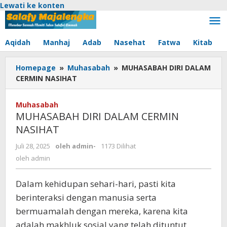
Lewati ke konten
Aqidah
Manhaj
Adab
Nasehat
Fatwa
Kitab
Homepage
»
Muhasabah
»
MUHASABAH DIRI DALAM
CERMIN NASIHAT
Muhasabah
MUHASABAH DIRI DALAM CERMIN
NASIHAT
Juli 28, 2025
oleh
admin
-
1173 Dilihat
oleh
admin
Dalam kehidupan sehari-hari, pasti kita
berinteraksi dengan manusia serta
bermuamalah dengan mereka, karena kita
adalah makhluk sosial yang telah dituntut