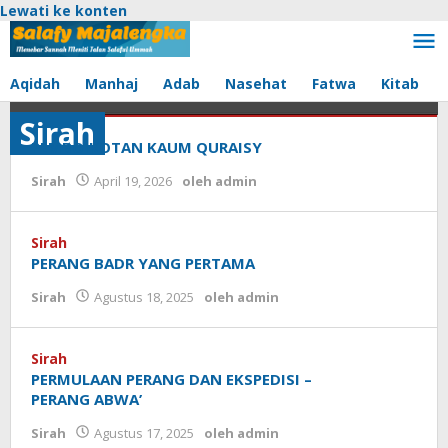
Lewati ke konten
Aqidah
Manhaj
Adab
Nasehat
Fatwa
Kitab
Sirah
Sirah
PEMBOIKOTAN KAUM QURAISY
April
Sirah
April 19, 2026
oleh
admin
19,
2026
oleh
admin
Sirah
PERANG BADR YANG PERTAMA
Sirah
Agustus 18, 2025
oleh
admin
Sirah
PERMULAAN PERANG DAN EKSPEDISI –
PERANG ABWA’
Sirah
Agustus 17, 2025
oleh
admin