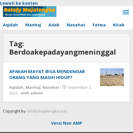
Lewati ke konten
Aqidah
Manhaj
Adab
Nasehat
Fatwa
Kitab
Tag:
Berdoakepadayangmeninggal
APAKAH MAYAT BISA MENDENGAR
ORANG YANG MASIH HIDUP?
Aqidah
,
Manhaj
,
Nasehat
September 3,
2022
oleh
admin
Copyright by
salafymajalengka.com
Versi Non AMP