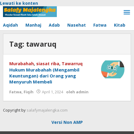
Lewati ke konten
Aqidah
Manhaj
Adab
Nasehat
Fatwa
Kitab
Tag:
tawaruq
Murabahah
,
siasat riba
,
Tawarruq
Hukum Murabahah (Mengambil
Keuntungan) dari Orang yang
Menyuruh Membeli
Fatwa
,
Fiqih
April 1, 2024
oleh
admin
Copyright by
salafymajalengka.com
Versi Non AMP