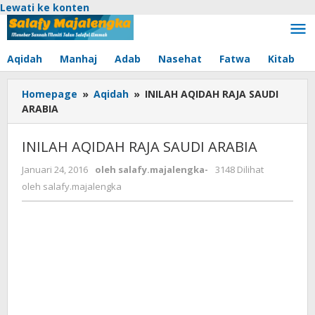
Lewati ke konten
Aqidah
Manhaj
Adab
Nasehat
Fatwa
Kitab
Homepage
»
Aqidah
»
INILAH AQIDAH RAJA SAUDI
ARABIA
INILAH AQIDAH RAJA SAUDI ARABIA
Januari 24, 2016
oleh
salafy.majalengka
-
3148 Dilihat
oleh
salafy.majalengka