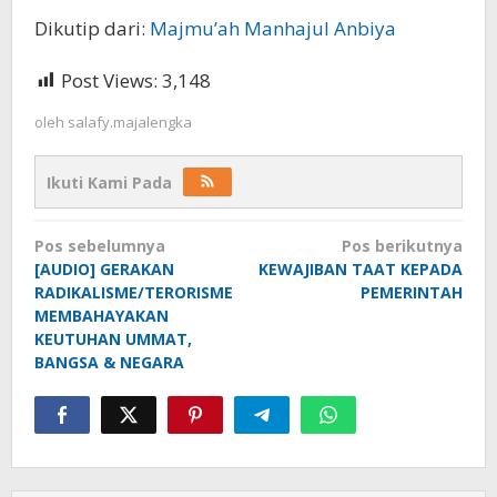
Dikutip dari:
Majmu’ah Manhajul Anbiya
Post Views:
3,148
oleh
salafy.majalengka
Ikuti Kami Pada
Navigasi
Pos sebelumnya
Pos berikutnya
pos
[AUDIO] GERAKAN
KEWAJIBAN TAAT KEPADA
RADIKALISME/TERORISME
PEMERINTAH
MEMBAHAYAKAN
KEUTUHAN UMMAT,
BANGSA & NEGARA