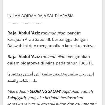
INILAH AQIDAH RAJA SAUDI ARABIA
……………………………
Raja ‘Abdul ‘Aziz
rahimahullah
, pendiri
Kerajaan Arab Saudi III, berbangga dengan
Dakwah ini dan mengamalkan konsekuensinya.
Raja ‘Abdul ‘Aziz
rahimahullah
mengatakan
dalam pidatonya di Mina pada tahun 1365 H,
إنني رجل سلفي وعقيدتي سلفية التي أمشي بمقتضاها
على الكتاب والسنة
“Aku adalah
SEORANG SALAFY
. Aqidahku adalah
Salafiyyah
, yang aku berjalan berdasarkan
konsekuensinya, di atas al-Qur’an dan as-Sunnah.”