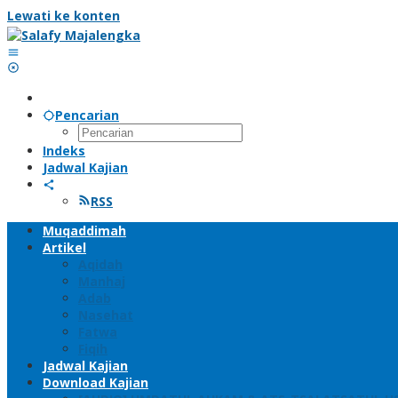
Lewati ke konten
Pencarian
Indeks
Jadwal Kajian
RSS
Muqaddimah
Artikel
Aqidah
Manhaj
Adab
Nasehat
Fatwa
Fiqih
Jadwal Kajian
Download Kajian