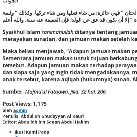
الجواب
ة الختان ” فهي جائزة: من شاء فعلها ومن شاء تركها. وكذلك ” وليمة
Syaikhul Islam
rahimahullah
ditanya tentang jamua
merayakan sunatan, dan jamuan makan setelah ke
Maka beliau menjawab, “Adapun jamuan makan per
Sementara jamuan makan untuk tujuan berkabung
tersebut. Adapun jamuan makan terhadap perayaan 
dan siapa saja yang ingin tidak mengadakannya, ma
anak tersebut, karena aqiqah (hukumnya) sunah. Al
Sumber:
Majmu’ul Fataawa, jilid. 32 hal. 206
Post Views:
1,175
oleh
admin
Penulis: Abdulloh Ghudayyan Al Kauri
Editor: Abdulloh bin Saean Abdul Hakim
Ikuti Kami Pada