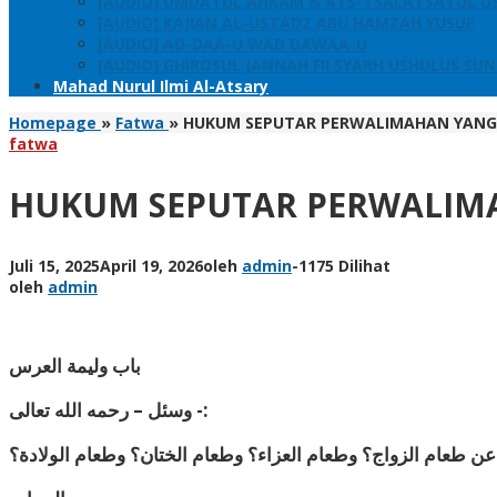
[AUDIO] UMDATUL AHKAM & ATS-TSALATSATUL U
[AUDIO] KAJIAN AL-USTADZ ABU HAMZAH YUSUF
[AUDIO] AD-DAA-U WAD DAWAA-U
[AUDIO] GHIROSUL JANNAH FII SYARH USHULUS SU
Mahad Nurul Ilmi Al-Atsary
Homepage
»
Fatwa
»
HUKUM SEPUTAR PERWALIMAHAN YANG
fatwa
HUKUM SEPUTAR PERWALIM
Juli 15, 2025
April 19, 2026
oleh
admin
-
1175 Dilihat
oleh
admin
باب وليمة العرس
وسئل – رحمه الله تعالى -:
ولادة؟