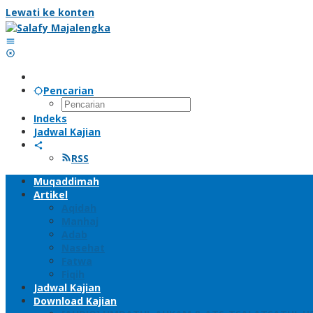
Lewati ke konten
Pencarian
Indeks
Jadwal Kajian
RSS
Muqaddimah
Artikel
Aqidah
Manhaj
Adab
Nasehat
Fatwa
Fiqih
Jadwal Kajian
Download Kajian