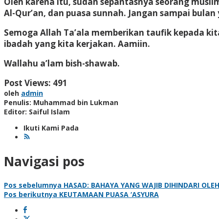
Oleh karena itu, sudah sepantasnya seorang musl
Al-Qur’an, dan puasa sunnah. Jangan sampai bulan y
Semoga Allah Ta’ala memberikan taufik kepada k
ibadah yang kita kerjakan. Aamiin.
Wallahu a’lam bish-shawab.
Post Views:
491
oleh
admin
Penulis: Muhammad bin Lukman
Editor: Saiful Islam
Ikuti Kami Pada
Navigasi pos
Pos sebelumnya
HASAD: BAHAYA YANG WAJIB DIHINDARI OLE
Pos berikutnya
KEUTAMAAN PUASA ‘ASYURA