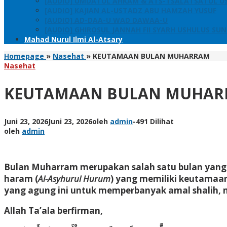
[AUDIO] UMDATUL AHKAM & ATS-TSALATSATUL U
[AUDIO] KAJIAN AL-USTADZ ABU HAMZAH YUSUF
[AUDIO] AD-DAA-U WAD DAWAA-U
[AUDIO] GHIROSUL JANNAH FII SYARH USHULUS SU
Mahad Nurul Ilmi Al-Atsary
Homepage
»
Nasehat
»
KEUTAMAAN BULAN MUHARRAM
Nasehat
KEUTAMAAN BULAN MUHA
Juni 23, 2026
Juni 23, 2026
oleh
admin
-
491 Dilihat
oleh
admin
Bulan Muharram merupakan salah satu bulan yang s
haram (
Al-Asyhurul Hurum
) yang memiliki keutamaa
yang agung ini untuk memperbanyak amal shalih, m
Allah Ta’ala berfirman,