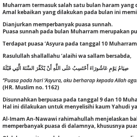
Muharram termasuk salah satu bulan haram yang d
Amal kebaikan yang dilakukan pada bulan ini mem
Dianjurkan memperbanyak puasa sunnah.
Puasa sunnah pada bulan Muharram merupakan pua
Terdapat puasa ‘Asyura pada tanggal 10 Muharram
Rasulullah shallallahu ‘alaihi wa sallam bersabda,
صِيَامُ يَوْمِ عَاشُورَاءَ أَحْتَسِبُ عَلَى اللَّهِ أَنْ يُكَفِّرَ السَّنَةَ الَّتِي قَبْلَهُ
“Puasa pada hari ‘Asyura, aku berharap kepada Allah aga
(HR. Muslim no. 1162)
Disunnahkan berpuasa pada tanggal 9 dan 10 Muh
Hal ini dilakukan untuk menyelisihi kaum Yahudi 
Al-Imam An-Nawawi rahimahullah menjelaskan bah
memperbanyak puasa di dalamnya, khususnya puas