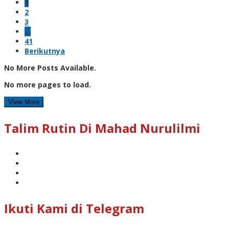
1
2
3
…
41
Berikutnya
No More Posts Available.
No more pages to load.
View More
Talim Rutin Di Mahad Nurulilmi
Ikuti Kami di Telegram