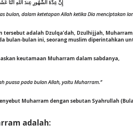
إِنَّ عِدَّةَ الشُّهُورِ عِندَ اللَّهِ اثْنَا عَ
las bulan, dalam ketetapan Allah ketika Dia menciptakan l
tersebut adalah Dzulqa’dah, Dzulhijjah, Muharram
ada bulan-bulan ini, seorang muslim diperintahkan unt
njelaskan keutamaan Muharram dalam sabdanya,
h puasa pada bulan Allah, yaitu Muharram.”
m menyebut Muharram dengan sebutan
Syahrullah
(Bula
rram adalah: