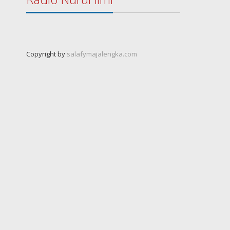
Copyright by
salafymajalengka.com