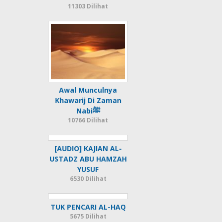
11303 Dilihat
Awal Munculnya
Khawarij Di Zaman
Nabiﷺ
10766 Dilihat
[AUDIO] KAJIAN AL-
USTADZ ABU HAMZAH
YUSUF
6530 Dilihat
TUK PENCARI AL-HAQ
5675 Dilihat