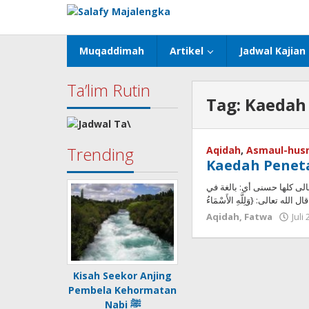
Lewati
ke
konten
Muqaddimah
Artikel
Jadwal Kajian
Ta’lim Rutin
Tag:
Kaedah
Trending
Aqidah
,
Asmaul-hus
Kaedah Penet
عالى كلها حسنى أي: بالغة في
الله تعالى: {وَلِلَّهِ الأَسْمَاءُ
Aqidah
,
Fatwa
Juli
Kisah Seekor Anjing
Pembela Kehormatan
Nabi ﷺ