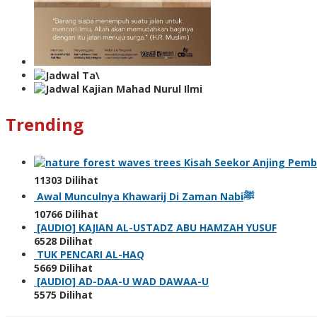
Trending
11303 Dilihat
Awal Munculnya Khawarij Di Zaman Nabiﷺ
10766 Dilihat
[AUDIO] KAJIAN AL-USTADZ ABU HAMZAH YUSUF
6528 Dilihat
TUK PENCARI AL-HAQ
5669 Dilihat
[AUDIO] AD-DAA-U WAD DAWAA-U
5575 Dilihat