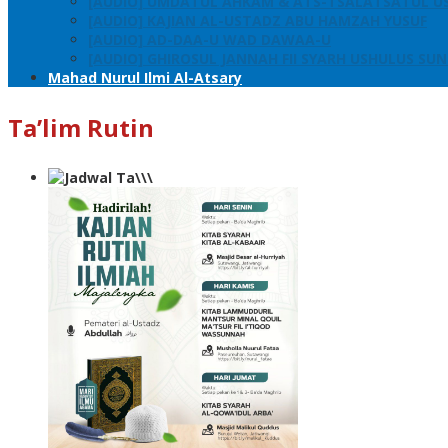
[AUDIO] UMDATUL AHKAM & ATS-TSALATSATUL U
[AUDIO] KAJIAN AL-USTADZ ABU HAMZAH YUSUF
[AUDIO] AD-DAA-U WAD DAWAA-U
[AUDIO] GHIROSUL JANNAH FII SYARH USHULUS SU
Mahad Nurul Ilmi Al-Atsary
Ta’lim Rutin