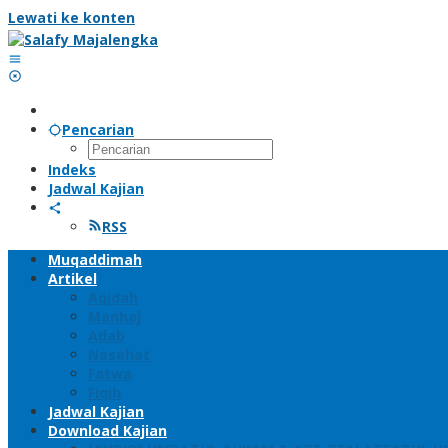
Lewati ke konten
Pencarian
Indeks
Jadwal Kajian
RSS
Muqaddimah
Artikel
Aqidah
Manhaj
Adab
Nasehat
Fatwa
Fiqih
Jadwal Kajian
Download Kajian