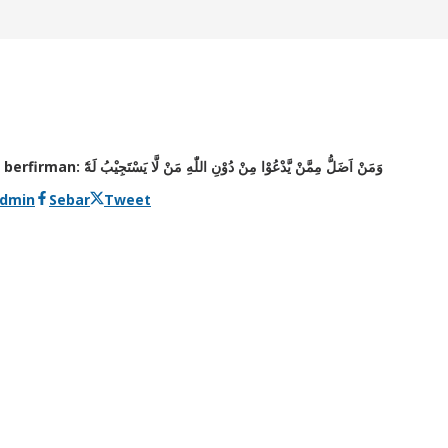
(Ustadz Abu Hatim Falih حفظه الله) Allah Subhanahu wa Ta’ala berfirman: وَمَنْ اَضَلُّ مِمَّنْ يَّدْعُوْا مِنْ دُوْنِ اللّٰهِ مَنْ لَّا يَسْتَجِيْبُ لَهٗٓ
dmin
Sebar
Tweet