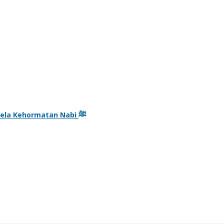
Kisah Seekor Anjing Pembela Kehormatan Nabi ﷺ