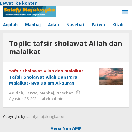
Lewati ke konten
Aqidah
Manhaj
Adab
Nasehat
Fatwa
Kitab
Topik:
tafsir sholawat Allah dan
malaikat
tafsir sholawat Allah dan malaikat
Tafsir Sholawat Allah Dan Para
Malaikat-Nya Dalam Al-quran
Aqidah
,
Fatwa
,
Manhaj
,
Nasehat
Agustus 28, 2024
oleh
admin
Copyright by
salafymajalengka.com
Versi Non AMP