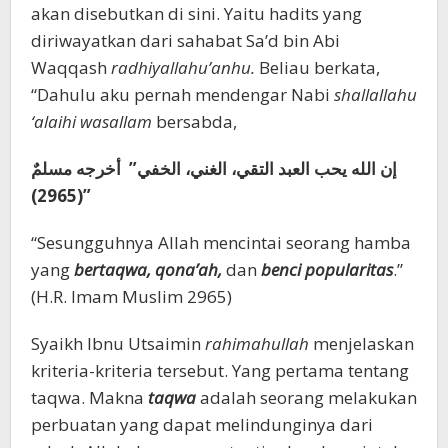
akan disebutkan di sini. Yaitu hadits yang
diriwayatkan dari sahabat Sa’d bin Abi
Waqqash
radhiyallahu’anhu.
Beliau berkata,
“Dahulu aku pernah mendengar Nabi
shallallahu
‘alaihi wasallam
bersabda,
إن الله يحب العبد التقي، الغني، الخفي”
أخرجه مسلمٌ
(2965)”
“Sesungguhnya Allah mencintai seorang hamba
yang
bertaqwa, qona’ah,
dan
benci popularitas
.”
(H.R. Imam Muslim 2965)
Syaikh Ibnu Utsaimin
rahimahullah
menjelaskan
kriteria-kriteria tersebut. Yang pertama tentang
taqwa. Makna
taqwa
adalah seorang melakukan
perbuatan yang dapat melindunginya dari