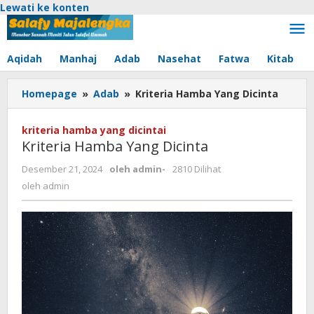
Lewati ke konten
Aqidah
Manhaj
Adab
Nasehat
Fatwa
Kitab
Homepage
»
Adab
»
Kriteria Hamba Yang Dicinta
kriteria hamba yang dicintai
Kriteria Hamba Yang Dicinta
Desember 21, 2024
oleh
admin
-
2810 Dilihat
oleh
admin