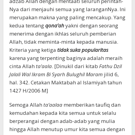
adzab Allah dengan mentaati seluruh perintah-
Nya dari menjauhi semua yang laranganNya. Ini
merupakan makna yang paling mencakup. Yang
kedua tentang
qona’ah
yakni dengan seorang
menerima dengan ikhlas seluruh pemberian
Allah, tidak meminta-minta kepada manusia.
Kriteria yang ketiga
tidak suka popularitas
karena yang terpenting baginya adalah meraih
cinta Allah
ta’aala
. [Dinukil dari kitab
Fathu Dzil
Jalali Wal Ikram Bi Syarh Bulughil Maram
jilid 6,
hal. 342. Cetakan Maktabah al Islamiyah tahun
1427 H/2006 M]
Semoga Allah
ta’aalaa
memberikan taufiq dan
kemudahan kepada kita semua untuk selalu
berperangai dengan adab-adab yang mulia
hingga Allah menutup umur kita semua dengan