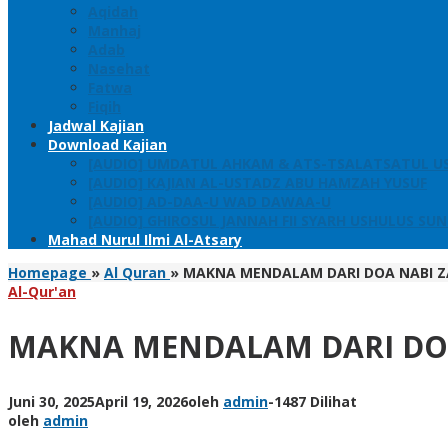
Aqidah
Manhaj
Adab
Nasehat
Fatwa
Fiqih
Jadwal Kajian
Download Kajian
[AUDIO] UMDATUL AHKAM & ATS-TSALATSATUL U
[AUDIO] KAJIAN AL-USTADZ ABU HAMZAH YUSUF
[AUDIO] AD-DAA-U WAD DAWAA-U
[AUDIO] GHIROSUL JANNAH FII SYARH USHULUS SU
Mahad Nurul Ilmi Al-Atsary
Homepage
»
Al Quran
»
MAKNA MENDALAM DARI DOA NABI ZA
Al-Qur'an
MAKNA MENDALAM DARI DOA 
Juni 30, 2025
April 19, 2026
oleh
admin
-
1487 Dilihat
oleh
admin