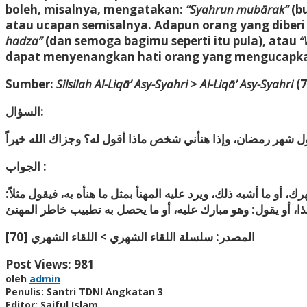
boleh, misalnya, mengatakan:
“Syahrun mubārak”
(b
atau ucapan semisalnya. Adapun orang yang diber
hadza”
(dan semoga bagimu seperti itu pula), atau
“
dapat menyenangkan hati orang yang mengucapkan
Sumber:
Silsilah Al-Liqā’ Asy-Syahri
>
Al-Liqā’ Asy-Syahri
(7
السؤال:
الجواب :
 أو ما أشبه ذلك، ويرد عليه المهنأ بمثل ما هنأه به، فيقول مثلاً
المصدر: سلسلة اللقاء الشهري > اللقاء الشهري [70]
Post Views:
981
oleh
admin
Penulis: Santri TDNI Angkatan 3
Editor: Saiful Islam