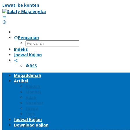
Lewati ke konten
Pencarian
Indeks
Jadwal Kajian
RSS
Muqaddimah
Artikel
Aqidah
Manhaj
Adab
Nasehat
Fatwa
Fiqih
Jadwal Kajian
Download Kajian