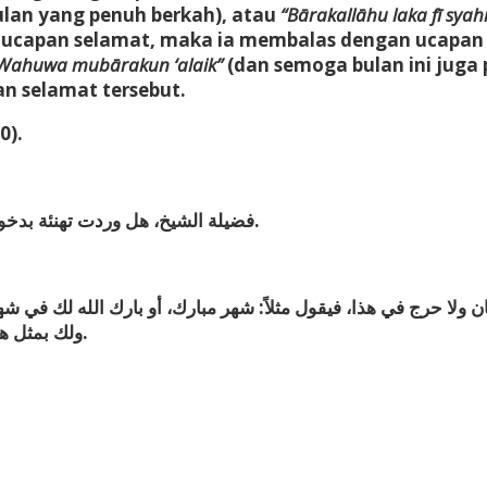
ulan yang penuh berkah), atau
“Bārakallāhu laka fī syah
i ucapan selamat, maka ia membalas dengan ucapan 
Wahuwa mubārakun ‘alaik”
(dan semoga bulan ini juga 
 selamat tersebut.
0).
فضيلة الشيخ، هل وردت تهنئة بدخول شهر رمضان، وإذا هنأني شخص ماذا أقول له؟ وجزاك الله خيراً.
لا حرج في هذا، فيقول مثلاً: شهر مبارك، أو بارك الله لك في شهرك،
ولك بمثل هذا، أو يقول: وهو مبارك عليه، أو ما يحصل به تطييب خاطر المهنئ.