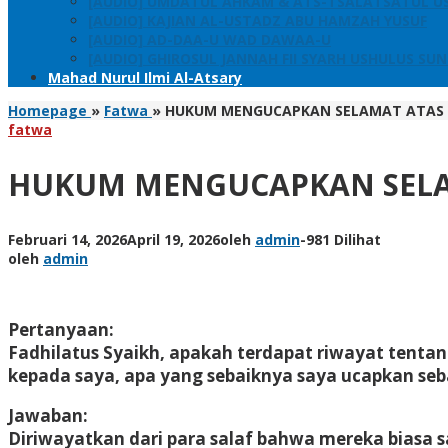
[AUDIO] UMDATUL AHKAM & ATS-TSALATSATUL U
[AUDIO] KAJIAN AL-USTADZ ABU HAMZAH YUSUF
[AUDIO] AD-DAA-U WAD DAWAA-U
[AUDIO] GHIROSUL JANNAH FII SYARH USHULUS SU
Mahad Nurul Ilmi Al-Atsary
Homepage
»
Fatwa
»
HUKUM MENGUCAPKAN SELAMAT ATAS
fatwa
HUKUM MENGUCAPKAN SEL
Februari 14, 2026
April 19, 2026
oleh
admin
-
981 Dilihat
oleh
admin
Pertanyaan:
Fadhilatus Syaikh, apakah terdapat riwayat tent
kepada saya, apa yang sebaiknya saya ucapkan seba
Jawaban:
Diriwayatkan dari para salaf bahwa mereka biasa 