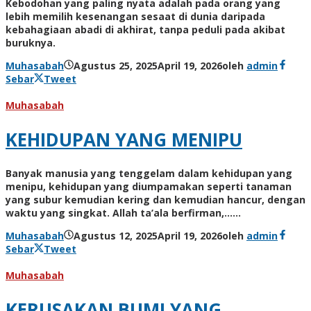
Kebodohan yang paling nyata adalah pada orang yang
lebih memilih kesenangan sesaat di dunia daripada
kebahagiaan abadi di akhirat, tanpa peduli pada akibat
buruknya.
Muhasabah
Agustus 25, 2025
April 19, 2026
oleh
admin
Sebar
Tweet
Muhasabah
KEHIDUPAN YANG MENIPU
Banyak manusia yang tenggelam dalam kehidupan yang
menipu, kehidupan yang diumpamakan seperti tanaman
yang subur kemudian kering dan kemudian hancur, dengan
waktu yang singkat. Allah ta’ala berfirman,……
Muhasabah
Agustus 12, 2025
April 19, 2026
oleh
admin
Sebar
Tweet
Muhasabah
KERUSAKAN BUMI YANG