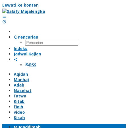
Lewati ke konten
Pencarian
Indeks
Jadwal Kajian
RSS
Aqidah
Manhaj
Adab
Nasehat
Fatwa
Kitab
Fiqih
video
Kisah
Muqaddimah