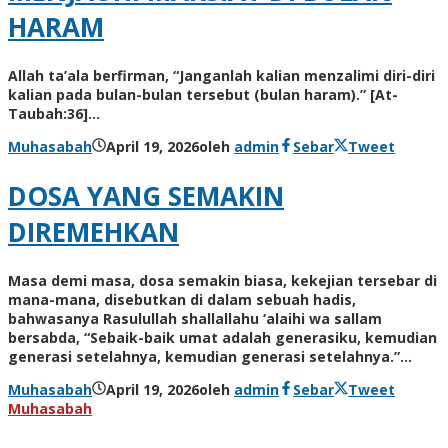
HARAM
Allah ta’ala berfirman, “Janganlah kalian menzalimi diri-diri
kalian pada bulan-bulan tersebut (bulan haram).” [At-
Taubah:36]…
Muhasabah
April 19, 2026
oleh
admin
Sebar
Tweet
DOSA YANG SEMAKIN
DIREMEHKAN
Masa demi masa, dosa semakin biasa, kekejian tersebar di
mana-mana, disebutkan di dalam sebuah hadis,
bahwasanya Rasulullah shallallahu ‘alaihi wa sallam
bersabda, “Sebaik-baik umat adalah generasiku, kemudian
generasi setelahnya, kemudian generasi setelahnya.”…
Muhasabah
April 19, 2026
oleh
admin
Sebar
Tweet
Muhasabah