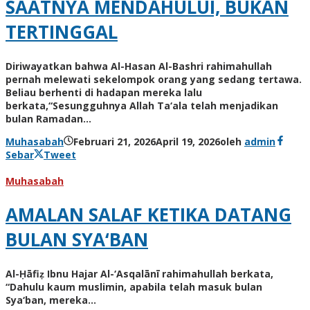
SAATNYA MENDAHULUI, BUKAN
TERTINGGAL
Diriwayatkan bahwa Al-Hasan Al-Bashri rahimahullah
pernah melewati sekelompok orang yang sedang tertawa.
Beliau berhenti di hadapan mereka lalu
berkata,“Sesungguhnya Allah Ta‘ala telah menjadikan
bulan Ramadan…
Muhasabah
Februari 21, 2026
April 19, 2026
oleh
admin
Sebar
Tweet
Muhasabah
AMALAN SALAF KETIKA DATANG
BULAN SYA‘BAN
Al-Ḥāfiẓ Ibnu Hajar Al-‘Asqalānī rahimahullah berkata,
“Dahulu kaum muslimin, apabila telah masuk bulan
Sya‘ban, mereka…