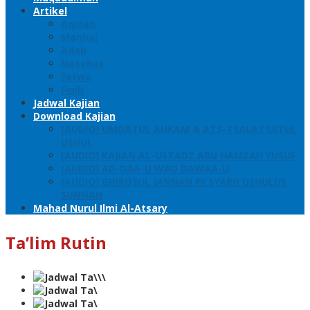
Artikel
Aqidah
Manhaj
Adab
Nasehat
Fatwa
Fiqih
Jadwal Kajian
Download Kajian
[AUDIO] UMDATUL AHKAM & ATS-TSALATSATUL
USHUL
[AUDIO] KAJIAN AL-USTADZ ABU HAMZAH YUSUF
[AUDIO] AD-DAA-U WAD DAWAA-U
[AUDIO] GHIROSUL JANNAH FII SYARH USHULUS
SUNNAH
Mahad Nurul Ilmi Al-Atsary
Ta’lim Rutin