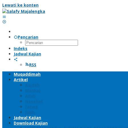
Lewati ke konten
Pencarian
Indeks
Jadwal Kajian
RSS
Muqaddimah
Artikel
Aqidah
Manhaj
Adab
Nasehat
Fatwa
Fiqih
Jadwal Kajian
Download Kajian