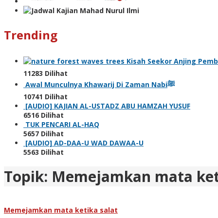
Trending
11283 Dilihat
Awal Munculnya Khawarij Di Zaman Nabiﷺ
10741 Dilihat
[AUDIO] KAJIAN AL-USTADZ ABU HAMZAH YUSUF
6516 Dilihat
TUK PENCARI AL-HAQ
5657 Dilihat
[AUDIO] AD-DAA-U WAD DAWAA-U
5563 Dilihat
Topik:
Memejamkan mata keti
Memejamkan mata ketika salat