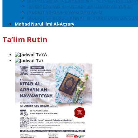
[AUDIO] UMDATUL AHKAM & ATS-TSALATSATUL U
[AUDIO] KAJIAN AL-USTADZ ABU HAMZAH YUSUF
[AUDIO] AD-DAA-U WAD DAWAA-U
[AUDIO] GHIROSUL JANNAH FII SYARH USHULUS SU
Mahad Nurul Ilmi Al-Atsary
Ta’lim Rutin