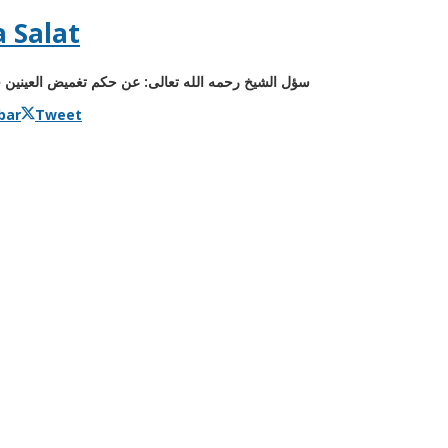
 Salat
سؤل الشيخ رحمه الله تعالى: عن حكم تغميض العينين ف
bar
Tweet