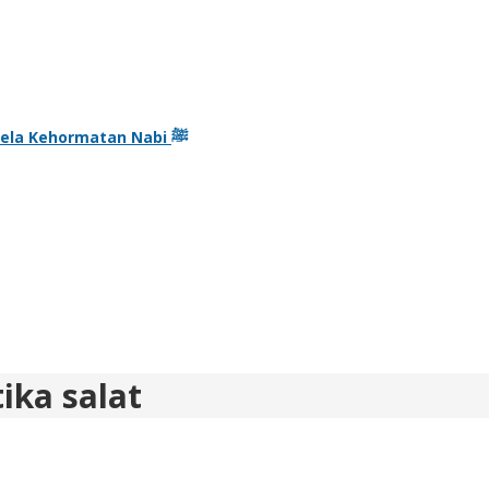
Kisah Seekor Anjing Pembela Kehormatan Nabi ﷺ
ka salat