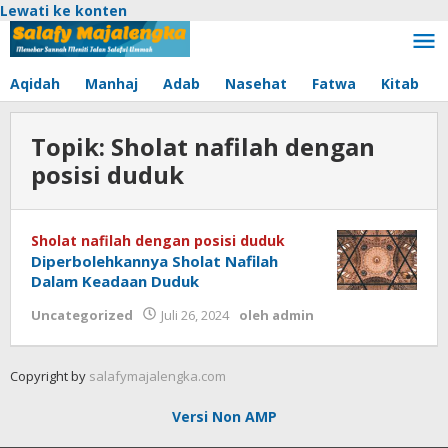
Lewati ke konten
Aqidah
Manhaj
Adab
Nasehat
Fatwa
Kitab
Topik:
Sholat nafilah dengan
posisi duduk
Sholat nafilah dengan posisi duduk
Diperbolehkannya Sholat Nafilah
Dalam Keadaan Duduk
Uncategorized
Juli 26, 2024
oleh
admin
Copyright by
salafymajalengka.com
Versi Non AMP