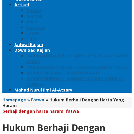
Artikel
Aqidah
Manhaj
Adab
Nasehat
Fatwa
Fiqih
Jadwal Kajian
Download Kajian
[AUDIO] UMDATUL AHKAM & ATS-TSALATSATUL
USHUL
[AUDIO] KAJIAN AL-USTADZ ABU HAMZAH YUSUF
[AUDIO] AD-DAA-U WAD DAWAA-U
[AUDIO] GHIROSUL JANNAH FII SYARH USHULUS
SUNNAH
Mahad Nurul Ilmi Al-Atsary
Homepage
»
Fatwa
»
Hukum Berhaji Dengan Harta Yang
Haram
berhaji dengan harta haram
,
fatwa
Hukum Berhaji Dengan