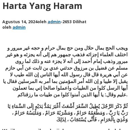
Harta Yang Haram
Agustus 14, 2024
oleh
admin
-
2653 Dilihat
oleh
admin
ويجب الحج بمال حلال ومن حج بمال حرام و حجه غير مبرور و
اختلف العلماء إجزائه فذهب جمهور هم إلى أنه يجزئه و هو غير
مبرور وذهب إمام أحمد إلى أنه لا يجزء عنه و ذلك لما روى
مسلم عن فضيل بن مرزوق حدثني عدي بن ثابت عن أبي حازم
عن أبي هريرة قال قال رسول الله أيها الناس إن الله طيب لا
يقبل إلا طيبا و إن الله أمر المؤمنين بما أمر به المرسلين فقال يا
أيها الرسل كلوا من الطيبات واعملوا صالحا إني بما تعملون
عليم وقال: يا أيها الذين أمنوا كلوا من طيبات ما رزقناكم.
ثُمَّ ذَكَرَ الرَّجُلَ يُطِيلُ السَّفَرَ أَشْعَثَ أَغْبَرَ يَمُدُّ يَدَيْهِ إِلَى السَّمَاءِ يَا
رَبِّ يَا رَبِّ ، وَمَطْعَمُهُ حَرَامٌ ، وَمَشْرَبُهُ حَرَامٌ ، وَمَلْبَسُهُ حَرَامٌ ،
وَغُذِيَ بِالْحَرَامِ ، فَأَنَّى يُسْتَجَابُ ، لِذَلِكَ