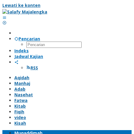
Lewati ke konten
Pencarian
Indeks
Jadwal Kajian
RSS
Aqidah
Manhaj
Adab
Nasehat
Fatwa
Kitab
Fiqih
video
Kisah
Muqaddimah