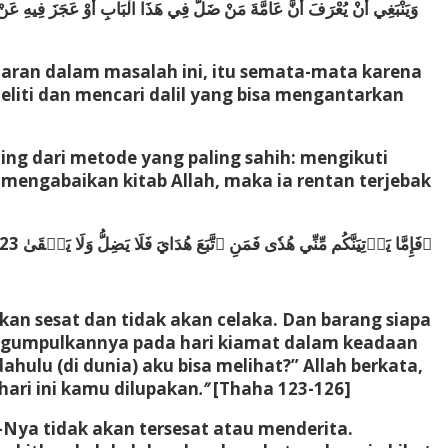
وَيَنْبَغِي أَنْ يُعْرَفَ أَنَّ عَامَّةَ مَنْ ضَلَّ فِي هَذَا الْبَابِ أَوْ عَجَزَ فِيهِ عَنْ م
aran dalam masalah ini, itu semata-mata karena
liti dan mencari dalil yang bisa mengantarkan
ng dari metode yang paling sahih: mengikuti
mengabaikan kitab Allah, maka ia rentan terjebak
kan sesat dan tidak akan celaka. Dan barang siapa
engumpulkannya pada hari kiamat dalam keadaan
lu (di dunia) aku bisa melihat?” Allah berkata,
ari ini kamu dilupakan
.”
[Thaha 123-126]
Nya tidak akan tersesat atau menderita.