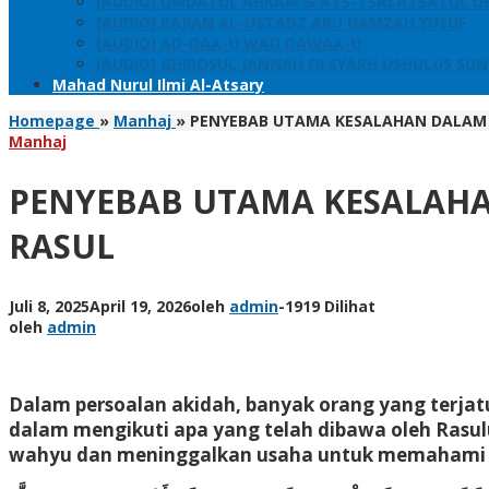
[AUDIO] UMDATUL AHKAM & ATS-TSALATSATUL U
[AUDIO] KAJIAN AL-USTADZ ABU HAMZAH YUSUF
[AUDIO] AD-DAA-U WAD DAWAA-U
[AUDIO] GHIROSUL JANNAH FII SYARH USHULUS SU
Mahad Nurul Ilmi Al-Atsary
Homepage
»
Manhaj
»
PENYEBAB UTAMA KESALAHAN DALAM 
Manhaj
PENYEBAB UTAMA KESALAHA
RASUL
Juli 8, 2025
April 19, 2026
oleh
admin
-
1919 Dilihat
oleh
admin
Dalam persoalan akidah, banyak orang yang terja
dalam mengikuti apa yang telah dibawa oleh Rasul
wahyu dan meninggalkan usaha untuk memahami serta