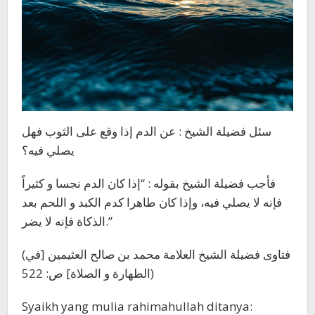
سئل فضيلة الشيخ : عن الدم إذا وقع على الثوب فهل
يصلي فيه؟
فأجب فضيلة الشيخ بقوله : “إذا كان الدم نجسا و كثيراً
فإنه لا يصلي فيه، وإذا كان طاهرا كدم الكبد و اللحم بعد
الذكاة فإنه لا يضر.”
(فتاوى فضيلة الشيخ العلامة محمد بن صالح العثيمين [في
الطهارة و الصلاة] ص: 522)
Syaikh yang mulia rahimahullah ditanya: