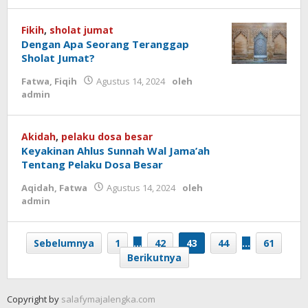
Fikih
,
sholat jumat
Dengan Apa Seorang Teranggap
Sholat Jumat?
Fatwa
,
Fiqih
Agustus 14, 2024
oleh
admin
Akidah
,
pelaku dosa besar
Keyakinan Ahlus Sunnah Wal Jama’ah
Tentang Pelaku Dosa Besar
Aqidah
,
Fatwa
Agustus 14, 2024
oleh
admin
Sebelumnya
1
…
42
43
44
…
61
Berikutnya
Copyright by
salafymajalengka.com