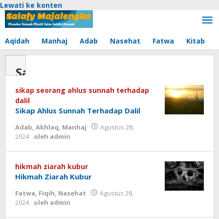
Lewati ke konten
Aqidah
Manhaj
Adab
Nasehat
Fatwa
Kitab
Salafy
Majalengka
sikap seorang ahlus sunnah terhadap
dalil
Sikap Ahlus Sunnah Terhadap Dalil
Adab
,
Akhlaq
,
Manhaj
Agustus 28,
2024
oleh
admin
hikmah ziarah kubur
Hikmah Ziarah Kubur
Fatwa
,
Fiqih
,
Nasehat
Agustus 28,
2024
oleh
admin